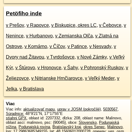
Petöfiho inde
v Prešov
,
v Rapovce
,
v Biskupice, okres LC
,
v Čebovce
,
v
Nenince
,
v Hurbanovo
,
v Zemianska Olča
,
v Zlatná na
Ostrove
,
v Komárno
,
v Číčov
,
v Patince
,
v Nesvady
,
v
Dvory nad Žitavou
,
v Tvrdošovce
,
v Nové Zámky
,
v Veľký
Kýr
,
v Štúrovo
,
v Hronovce
,
v Šahy
,
v Pohronský Ruskov
,
v
Želiezovce
,
v Nitrianske Hrnčiarovce
,
v Veľký Meder
,
v
Jelka
,
v Bratislava
Viac
Viac info:
aktualizovať mapu
,
uprav v JOSM (pokročilé)
,
5030567
,
Súradnice:
48°9'21"N
,
17°17'55"E
stiahni GPX
, oblast id: 2207332, dlzka: 208, oblast name: Malinovo,
oblast asci: malinovo, psc: {90045}, obce:
Slovensko
,
Podunajská
nížina
,
Podunajská rovina
,
Bratislavský kraj
,
okres Senec
,
Malinovo
,
lon: 17.29863685349155, lat: 48.15606012000728, oneway: yes, osm