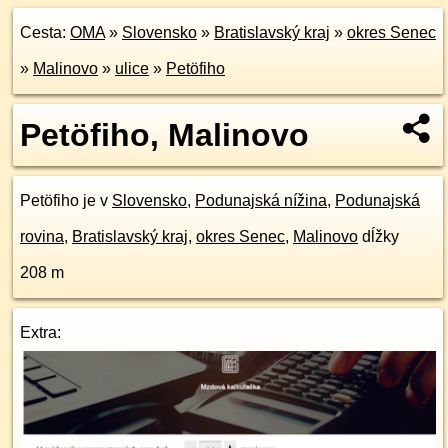
Cesta:
OMA
»
Slovensko
»
Bratislavský kraj
»
okres Senec
»
Malinovo
»
ulice
»
Petöfiho
Petöfiho, Malinovo
Petöfiho je v
Slovensko
,
Podunajská nížina
,
Podunajská
rovina
,
Bratislavský kraj
,
okres Senec
,
Malinovo
dĺžky
208 m
Extra: