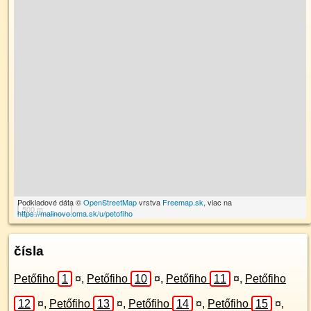
Podkladové dáta ©
OpenStreetMap
vrstva
Freemap.sk
, viac na
500 m
https://malinovo.oma.sk/u/petofiho
čísla
Petőfiho
1
¤
,
Petőfiho
10
¤
,
Petőfiho
11
¤
,
Petőfiho
12
¤
,
Petőfiho
13
¤
,
Petőfiho
14
¤
,
Petőfiho
15
¤
,