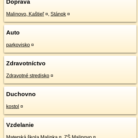
Doprava
Malinovo, Kaštieľ
¤
,
Stánok
¤
Auto
parkovisko
¤
Zdravotníctvo
Zdravotné stredisko
¤
Duchovno
kostol
¤
Vzdelanie
Materská škola Malinka
¤
,
ZŠ Malinovo
¤