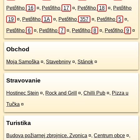
Petőfiho
16
¤
,
Petőfiho
17
¤
,
Petőfiho
18
¤
,
Petőfiho
19
¤
,
Petőfiho
1A
¤
,
Petőfiho
357
¤
,
Petőfiho
5
¤
,
Petőfiho
6
¤
,
Petőfiho
7
¤
,
Petőfiho
8
¤
,
Petőfiho
9
¤
Obchod
Moja Samoška
¤
,
Stavebniny
¤
,
Stánok
¤
Stravovanie
Hostinec Stein
¤
,
Rock and Grill
¤
,
Chilli Pub
¤
,
Pizza u
Tučka
¤
Turistika
Budova požiarnej zbrojnice. Zvonica
¤
,
Centrum obce
¤
,