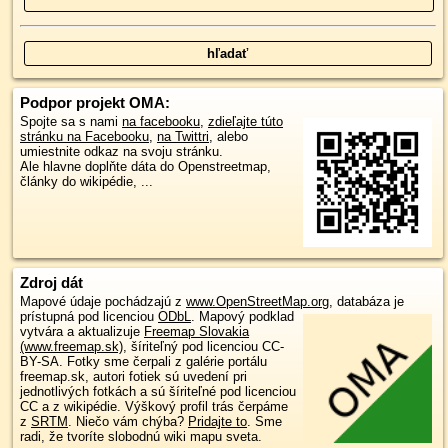
Podpor projekt OMA:
Spojte sa s nami
na facebooku
,
zdieľajte túto
stránku na Facebooku
,
na Twittri
, alebo
umiestnite odkaz na svoju stránku.
Ale hlavne doplňte dáta do Openstreetmap,
články do wikipédie, ...
Zdroj dát
Mapové údaje pochádzajú z
www.OpenStreetMap.org
, databáza je
prístupná pod licenciou
ODbL
.
Mapový podklad
vytvára a aktualizuje
Freemap Slovakia
(www.freemap.sk)
, šíriteľný pod licenciou CC-
BY-SA. Fotky sme čerpali z galérie portálu
freemap.sk, autori fotiek sú uvedení pri
jednotlivých fotkách a sú šíriteľné pod licenciou
CC a z wikipédie. Výškový profil trás čerpáme
z
SRTM
. Niečo vám chýba?
Pridajte to
. Sme
radi, že tvoríte slobodnú wiki mapu sveta.